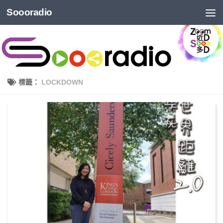
Soooradio
標籤：
LOCKDOWN