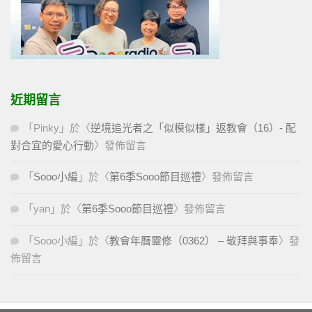
近期留言
「
Pinky
」於〈
逆境追光者之「似模似樣」返教會（16）- 配
對合宜的愛心行動
〉發佈留言
「
Sooo小編
」於〈
第6季Sooo節目巡禮
〉發佈留言
「
yan
」於〈
第6季Sooo節目巡禮
〉發佈留言
「
Sooo小編
」於〈
教會年曆靈修（0362） – 敬拜與事奉
〉發
佈留言