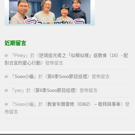
近期留言
「
Pinky
」於〈
逆境追光者之「似模似樣」返教會（16）- 配
對合宜的愛心行動
〉發佈留言
「
Sooo小編
」於〈
第6季Sooo節目巡禮
〉發佈留言
「
yan
」於〈
第6季Sooo節目巡禮
〉發佈留言
「
Sooo小編
」於〈
教會年曆靈修（0362） – 敬拜與事奉
〉發
佈留言