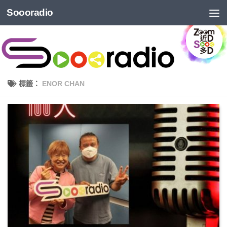
Soooradio
標籤：
ENOR CHAN