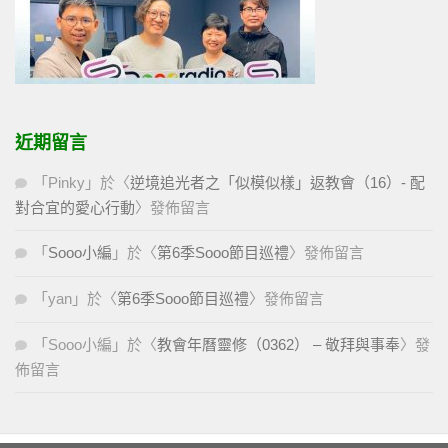
近期留言
「
Pinky
」於〈
逆境追光者之「似模似樣」返教會（16）- 配
對合宜的愛心行動
〉發佈留言
「
Sooo小編
」於〈
第6季Sooo節目巡禮
〉發佈留言
「
yan
」於〈
第6季Sooo節目巡禮
〉發佈留言
「
Sooo小編
」於〈
教會年曆靈修（0362） – 敬拜與事奉
〉發
佈留言