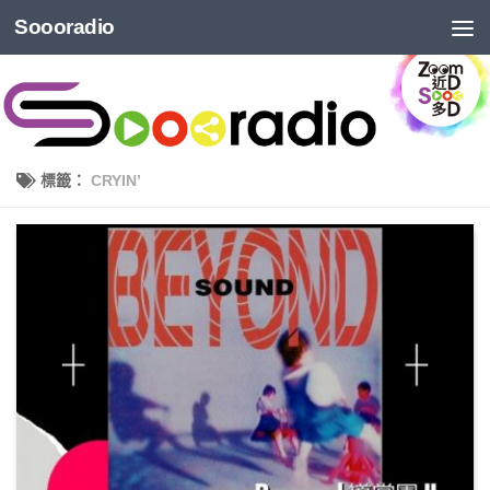
Soooradio
標籤：
CRYIN’