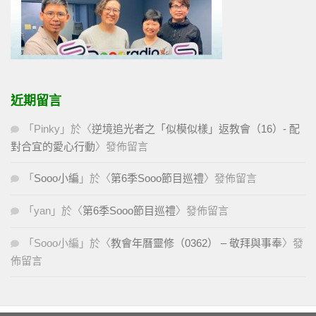
近期留言
「
Pinky
」於〈
逆境追光者之「似模似樣」返教會（16）- 配
對合宜的愛心行動
〉發佈留言
「
Sooo小編
」於〈
第6季Sooo節目巡禮
〉發佈留言
「
yan
」於〈
第6季Sooo節目巡禮
〉發佈留言
「
Sooo小編
」於〈
教會年曆靈修（0362） – 敬拜與事奉
〉發
佈留言