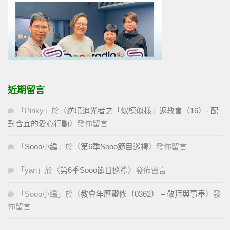
近期留言
「
Pinky
」於〈
逆境追光者之「似模似樣」返教會（16）- 配
對合宜的愛心行動
〉發佈留言
「
Sooo小編
」於〈
第6季Sooo節目巡禮
〉發佈留言
「
yan
」於〈
第6季Sooo節目巡禮
〉發佈留言
「
Sooo小編
」於〈
教會年曆靈修（0362） – 敬拜與事奉
〉發
佈留言