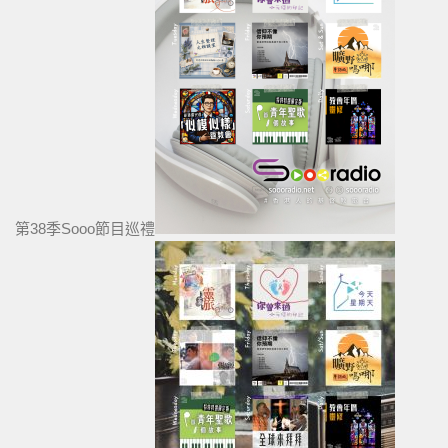
第38季Sooo節目巡禮