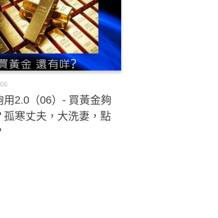
-06
用2.0（06）- 買黃金夠
？孤寒丈夫，大洗妻，點
？