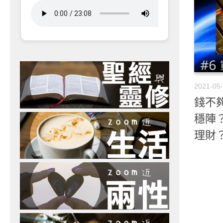
2021-05
錢不夠
穩陣
理財