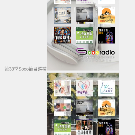
第38季Sooo節目巡禮