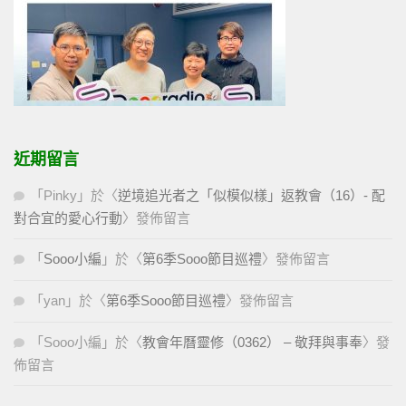
近期留言
「
Pinky
」於〈
逆境追光者之「似模似樣」返教會（16）- 配
對合宜的愛心行動
〉發佈留言
「
Sooo小編
」於〈
第6季Sooo節目巡禮
〉發佈留言
「
yan
」於〈
第6季Sooo節目巡禮
〉發佈留言
「
Sooo小編
」於〈
教會年曆靈修（0362） – 敬拜與事奉
〉發
佈留言