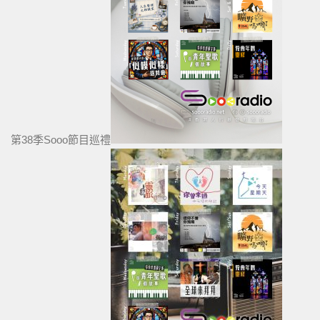
第38季Sooo節目巡禮