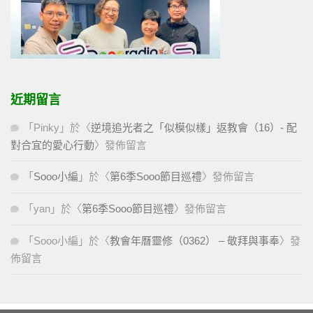
近期留言
「
Pinky
」於〈
逆境追光者之「似模似樣」返教會（16）- 配
對合宜的愛心行動
〉發佈留言
「
Sooo小編
」於〈
第6季Sooo節目巡禮
〉發佈留言
「
yan
」於〈
第6季Sooo節目巡禮
〉發佈留言
「
Sooo小編
」於〈
教會年曆靈修（0362） – 敬拜與事奉
〉發
佈留言