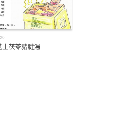
-20
莧土茯苓豬腱湯