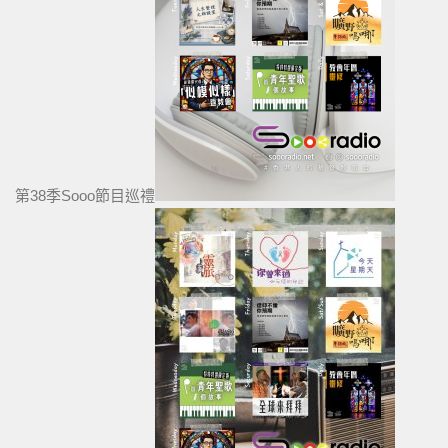
第38季Sooo節目巡禮