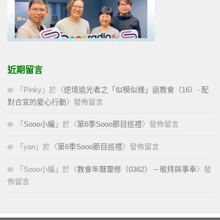
近期留言
「
Pinky
」於〈
逆境追光者之「似模似樣」返教會（16）- 配
對合宜的愛心行動
〉發佈留言
「
Sooo小編
」於〈
第6季Sooo節目巡禮
〉發佈留言
「
yan
」於〈
第6季Sooo節目巡禮
〉發佈留言
「
Sooo小編
」於〈
教會年曆靈修（0362） – 敬拜與事奉
〉發
佈留言