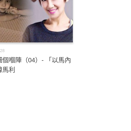
-28
個嗰陣（04）- 「以馬內
韓馬利