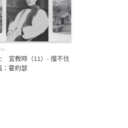
-18
 宣教時（11）- 擋不住
風：霍約瑟