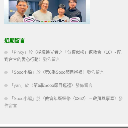
近期留言
「
Pinky
」於〈
逆境追光者之「似模似樣」返教會（16）- 配
對合宜的愛心行動
〉發佈留言
「
Sooo小編
」於〈
第6季Sooo節目巡禮
〉發佈留言
「
yan
」於〈
第6季Sooo節目巡禮
〉發佈留言
「
Sooo小編
」於〈
教會年曆靈修（0362） – 敬拜與事奉
〉發
佈留言