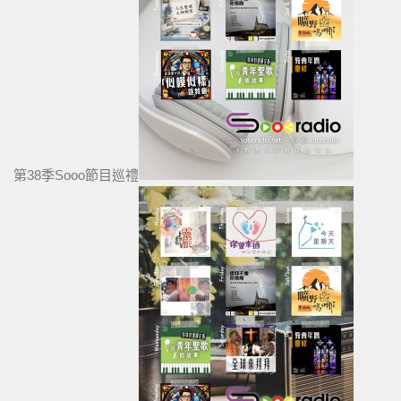
第38季Sooo節目巡禮