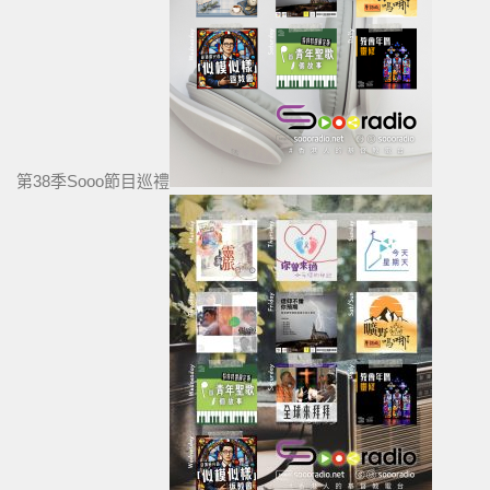
第38季Sooo節目巡禮