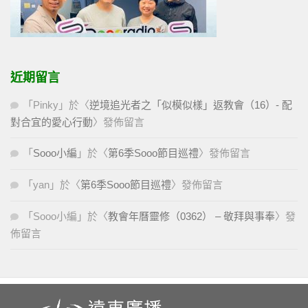
近期留言
「
Pinky
」於〈
逆境追光者之「似模似樣」返教會（16）- 配
對合宜的愛心行動
〉發佈留言
「
Sooo小編
」於〈
第6季Sooo節目巡禮
〉發佈留言
「
yan
」於〈
第6季Sooo節目巡禮
〉發佈留言
「
Sooo小編
」於〈
教會年曆靈修（0362） – 敬拜與事奉
〉發
佈留言