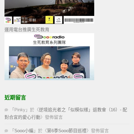
運用電台推廣生死教育
近期留言
「
Pinky
」於〈
逆境追光者之「似模似樣」返教會（16）- 配
對合宜的愛心行動
〉發佈留言
「
Sooo小編
」於〈
第6季Sooo節目巡禮
〉發佈留言