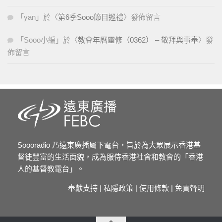
「
yan
」於〈
第6季Sooo節目巡禮
〉發佈留言
「
Sooo小編
」於〈
教會年曆靈修（0362） – 敬拜與事奉
〉發
佈留言
Soooradio 乃遠東廣播屬下電台，旨於為大眾展示香港基
督徒豐富的生活面貌，成為服侍香港社會和教會的「香港
人的基督教電台」。
奉獻支持
|
私隱政策
|
使用條款
|
免責聲明