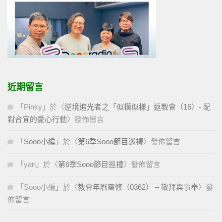
近期留言
「
Pinky
」於〈
逆境追光者之「似模似樣」返教會（16）- 配
對合宜的愛心行動
〉發佈留言
「
Sooo小編
」於〈
第6季Sooo節目巡禮
〉發佈留言
「
yan
」於〈
第6季Sooo節目巡禮
〉發佈留言
「
Sooo小編
」於〈
教會年曆靈修（0362） – 敬拜與事奉
〉發
佈留言