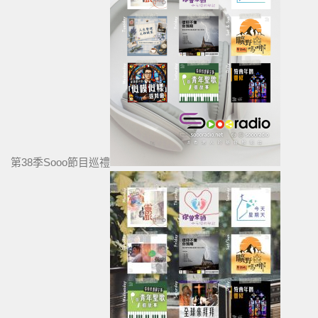
第38季Sooo節目巡禮