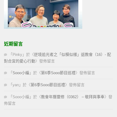
近期留言
「
Pinky
」於〈
逆境追光者之「似模似樣」返教會（16）- 配
對合宜的愛心行動
〉發佈留言
「
Sooo小編
」於〈
第6季Sooo節目巡禮
〉發佈留言
「
yan
」於〈
第6季Sooo節目巡禮
〉發佈留言
「
Sooo小編
」於〈
教會年曆靈修（0362） – 敬拜與事奉
〉發
佈留言