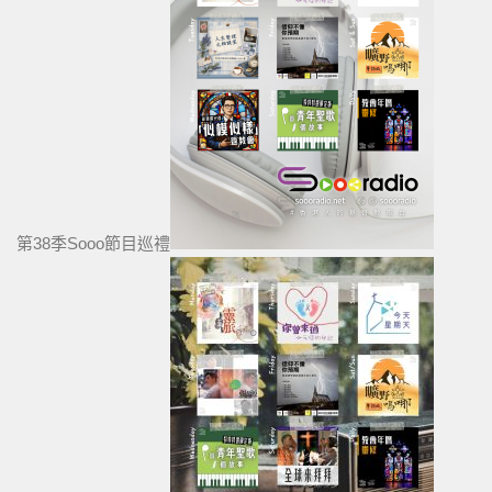
第38季Sooo節目巡禮