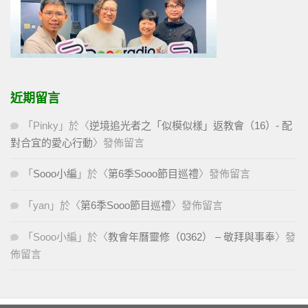
近期留言
「
Pinky
」於〈
逆境追光者之「似模似樣」返教會（16）- 配
對合宜的愛心行動
〉發佈留言
「
Sooo小編
」於〈
第6季Sooo節目巡禮
〉發佈留言
「
yan
」於〈
第6季Sooo節目巡禮
〉發佈留言
「
Sooo小編
」於〈
教會年曆靈修（0362） – 敬拜與事奉
〉發
佈留言