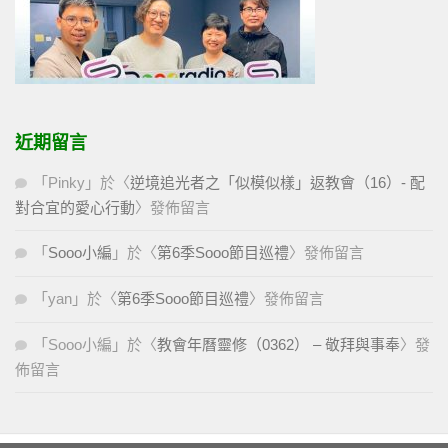
近期留言
「
Pinky
」於〈
逆境追光者之「似模似樣」返教會（16）- 配
對合宜的愛心行動
〉發佈留言
「
Sooo小編
」於〈
第6季Sooo節目巡禮
〉發佈留言
「
yan
」於〈
第6季Sooo節目巡禮
〉發佈留言
「
Sooo小編
」於〈
教會年曆靈修（0362） – 敬拜與事奉
〉發
佈留言