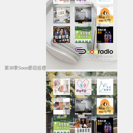
第38季Sooo節目巡禮