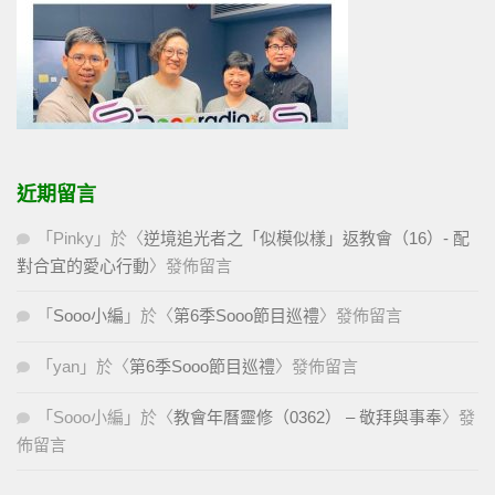
近期留言
「
Pinky
」於〈
逆境追光者之「似模似樣」返教會（16）- 配
對合宜的愛心行動
〉發佈留言
「
Sooo小編
」於〈
第6季Sooo節目巡禮
〉發佈留言
「
yan
」於〈
第6季Sooo節目巡禮
〉發佈留言
「
Sooo小編
」於〈
教會年曆靈修（0362） – 敬拜與事奉
〉發
佈留言