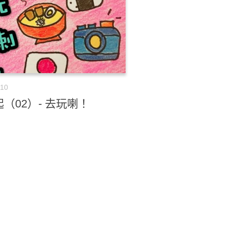
-10
（02）- 去玩喇！