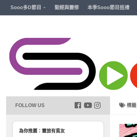
Sooo多D節目
聖經與靈修
本季Sooo節目巡禮
標
為你推薦：靈旅有貧友