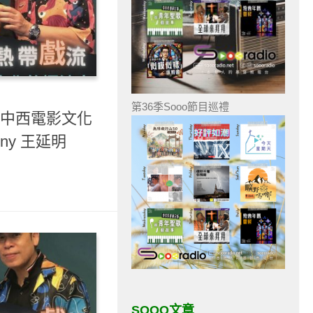
第36季Sooo節目巡禮
- 中西電影文化
nny 王延明
SOOO文章