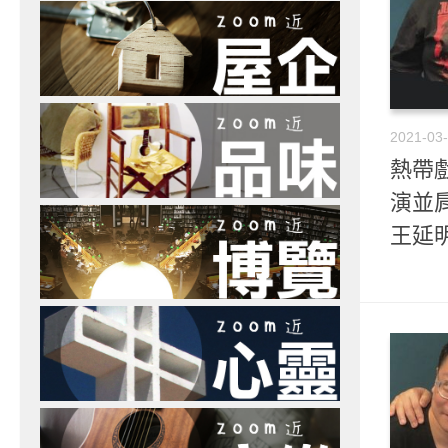
2021-03
熱帶戲
演並肩
王延