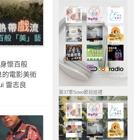
 身懷百般
息的電影美術
Lui 雷志良
第37季Sooo節目巡禮