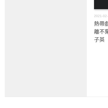
2021-02
熱帶戲
離不
子英