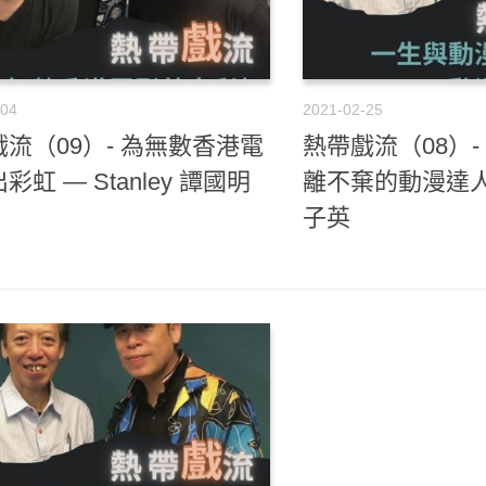
-04
2021-02-25
流（09）- 為無數香港電
熱帶戲流（08）
彩虹 — Stanley 譚國明
離不棄的動漫達人
子英