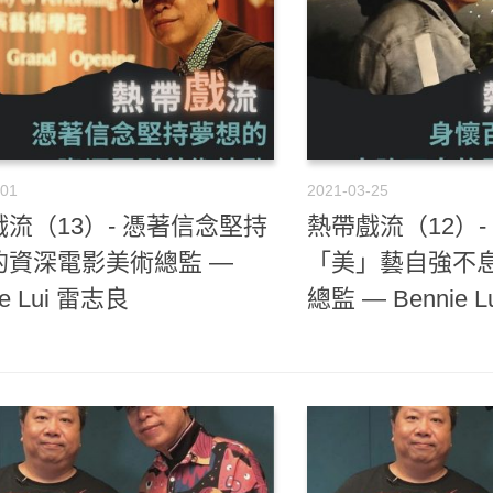
-01
2021-03-25
流（13）- 憑著信念堅持
熱帶戲流（12）-
的資深電影美術總監 —
「美」藝自強不
ie Lui 雷志良
總監 — Bennie 