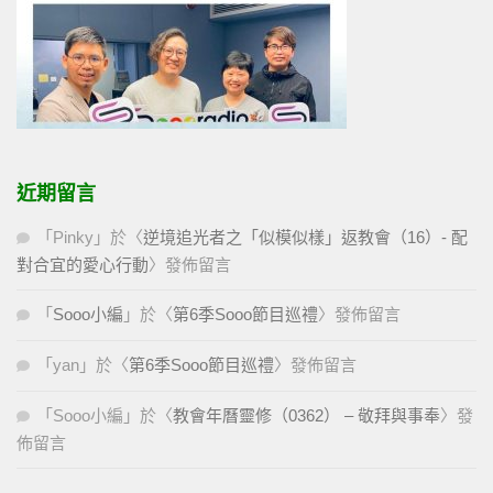
近期留言
「
Pinky
」於〈
逆境追光者之「似模似樣」返教會（16）- 配
對合宜的愛心行動
〉發佈留言
「
Sooo小編
」於〈
第6季Sooo節目巡禮
〉發佈留言
「
yan
」於〈
第6季Sooo節目巡禮
〉發佈留言
「
Sooo小編
」於〈
教會年曆靈修（0362） – 敬拜與事奉
〉發
佈留言