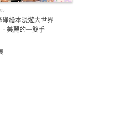
-05
碌碌繪本漫遊大世界
）- 美麗的一雙手
頁