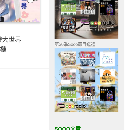
遊大世界
第36季Sooo節目巡禮
榴槤
SOOO文章