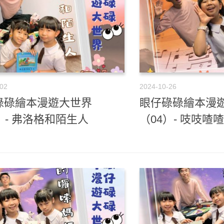
-02
2024-10-26
碌碌繪本漫遊大世界
眼仔碌碌繪本漫
）- 弗洛格和陌生人
（04）- 吱吱喳