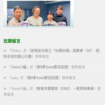
近期留言
「
Pinky
」於〈
逆境追光者之「似模似樣」返教會（16）- 配
對合宜的愛心行動
〉發佈留言
「
Sooo小編
」於〈
第6季Sooo節目巡禮
〉發佈留言
「
yan
」於〈
第6季Sooo節目巡禮
〉發佈留言
「
Sooo小編
」於〈
教會年曆靈修（0362） – 敬拜與事奉
〉發
佈留言