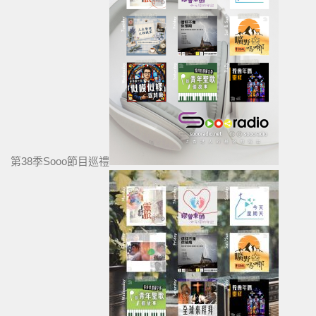
第38季Sooo節目巡禮