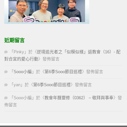
近期留言
「
Pinky
」於〈
逆境追光者之「似模似樣」返教會（16）- 配
對合宜的愛心行動
〉發佈留言
「
Sooo小編
」於〈
第6季Sooo節目巡禮
〉發佈留言
「
yan
」於〈
第6季Sooo節目巡禮
〉發佈留言
「
Sooo小編
」於〈
教會年曆靈修（0362） – 敬拜與事奉
〉發
佈留言