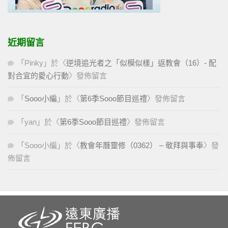
近期留言
「
Pinky
」於〈
逆境追光者之「似模似樣」返教會（16）- 配
對合宜的愛心行動
〉發佈留言
「
Sooo小編
」於〈
第6季Sooo節目巡禮
〉發佈留言
「
yan
」於〈
第6季Sooo節目巡禮
〉發佈留言
「
Sooo小編
」於〈
教會年曆靈修（0362） – 敬拜與事奉
〉發
佈留言