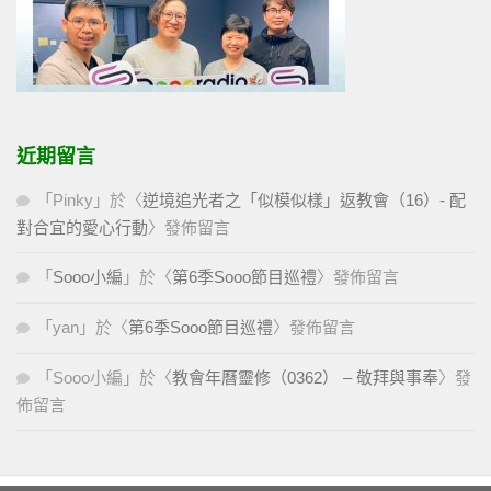
近期留言
「
Pinky
」於〈
逆境追光者之「似模似樣」返教會（16）- 配
對合宜的愛心行動
〉發佈留言
「
Sooo小編
」於〈
第6季Sooo節目巡禮
〉發佈留言
「
yan
」於〈
第6季Sooo節目巡禮
〉發佈留言
「
Sooo小編
」於〈
教會年曆靈修（0362） – 敬拜與事奉
〉發
佈留言