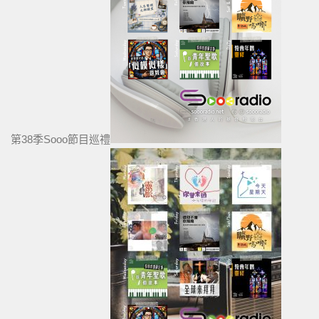
第38季Sooo節目巡禮