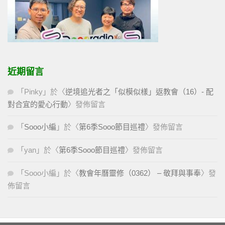
近期留言
「
Pinky
」於〈
逆境追光者之「似模似樣」返教會（16）- 配
對合宜的愛心行動
〉發佈留言
「
Sooo小編
」於〈
第6季Sooo節目巡禮
〉發佈留言
「
yan
」於〈
第6季Sooo節目巡禮
〉發佈留言
「
Sooo小編
」於〈
教會年曆靈修（0362） – 敬拜與事奉
〉發
佈留言