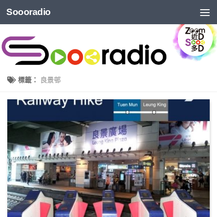
Soooradio
標籤：
良景邨