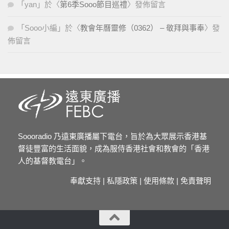
「
yan
」於〈
第6季Sooo節目巡禮
〉發佈留言
「
Sooo小編
」於〈
教會年曆靈修（0362） – 敬拜與事奉
〉發
佈留言
Soooradio 乃遠東廣播屬下電台，旨於為大眾展示香港基
督徒豐富的生活面貌，成為服侍香港社會和教會的「香港
人的基督教電台」。
奉獻支持
|
私隱政策
|
使用條款
|
免責聲明