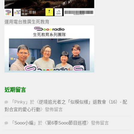
運用電台推廣生死教育
近期留言
「
Pinky
」於〈
逆境追光者之「似模似樣」返教會（16）- 配
對合宜的愛心行動
〉發佈留言
「
Sooo小編
」於〈
第6季Sooo節目巡禮
〉發佈留言