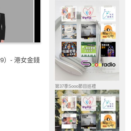
b（09）- 港女金錢
第37季Sooo節目巡禮