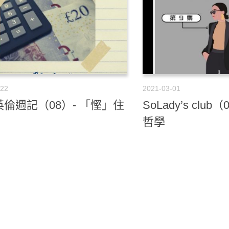
-22
2021-03-01
倫週記（08）- 「慳」住
SoLady’s clu
哲學