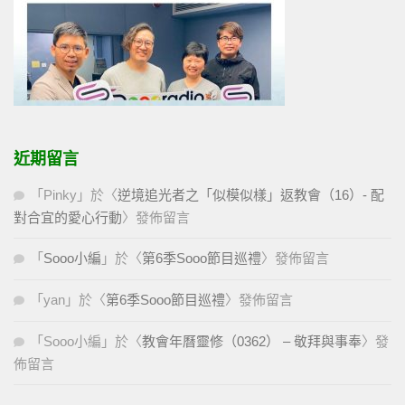
近期留言
「
Pinky
」於〈
逆境追光者之「似模似樣」返教會（16）- 配
對合宜的愛心行動
〉發佈留言
「
Sooo小編
」於〈
第6季Sooo節目巡禮
〉發佈留言
「
yan
」於〈
第6季Sooo節目巡禮
〉發佈留言
「
Sooo小編
」於〈
教會年曆靈修（0362） – 敬拜與事奉
〉發
佈留言