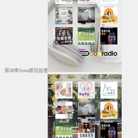
第38季Sooo節目巡禮