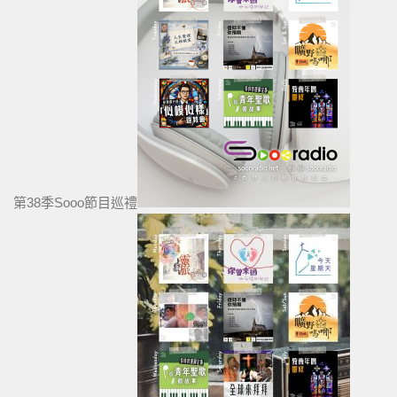
第38季Sooo節目巡禮