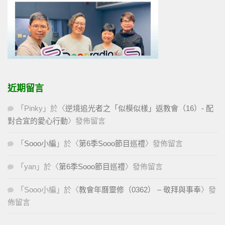
近期留言
「
Pinky
」於〈
逆境追光者之「似模似樣」返教會（16）- 配
對合宜的愛心行動
〉發佈留言
「
Sooo小編
」於〈
第6季Sooo節目巡禮
〉發佈留言
「
yan
」於〈
第6季Sooo節目巡禮
〉發佈留言
「
Sooo小編
」於〈
教會年曆靈修（0362） – 敬拜與事奉
〉發
佈留言