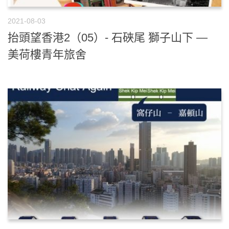
2021-08-03
抬頭望香港2（05）- 石硤尾 獅子山下 —
美荷樓青年旅舍