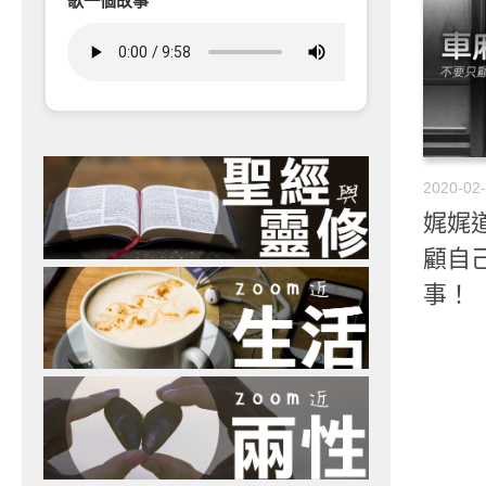
歌一個故事
2020-02
娓娓道
顧自
事！