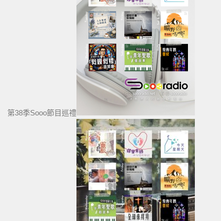
第38季Sooo節目巡禮