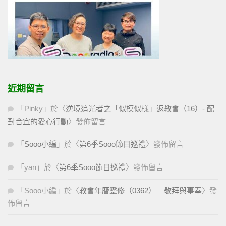
近期留言
「
Pinky
」於〈
逆境追光者之「似模似樣」返教會（16）- 配
對合宜的愛心行動
〉發佈留言
「
Sooo小編
」於〈
第6季Sooo節目巡禮
〉發佈留言
「
yan
」於〈
第6季Sooo節目巡禮
〉發佈留言
「
Sooo小編
」於〈
教會年曆靈修（0362） – 敬拜與事奉
〉發
佈留言