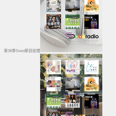
第38季Sooo節目巡禮