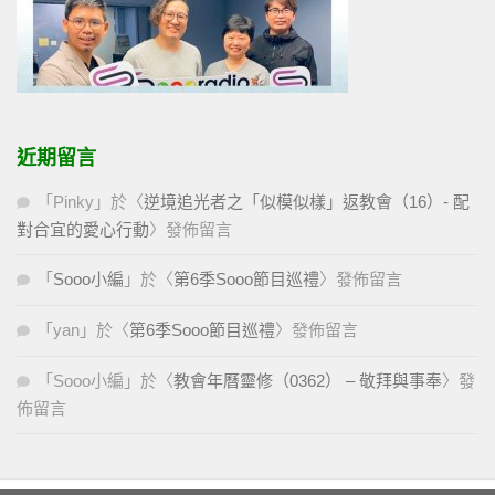
近期留言
「
Pinky
」於〈
逆境追光者之「似模似樣」返教會（16）- 配
對合宜的愛心行動
〉發佈留言
「
Sooo小編
」於〈
第6季Sooo節目巡禮
〉發佈留言
「
yan
」於〈
第6季Sooo節目巡禮
〉發佈留言
「
Sooo小編
」於〈
教會年曆靈修（0362） – 敬拜與事奉
〉發
佈留言