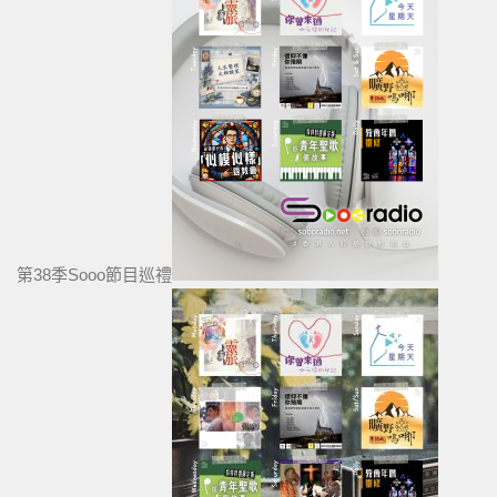
第38季Sooo節目巡禮