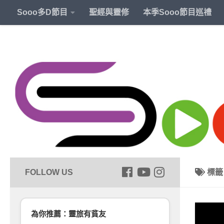
Sooo多D節目
聖經與靈修
本季Sooo節目巡禮
標
為你推薦：靈旅有貧友