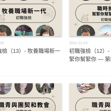
-30
2021-12-23
檢（13）- 牧養職場新一
初職強檢（12）
緊你幫緊你 — 