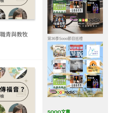
 職青與教牧
第36季Sooo節目巡禮
SOOO文章