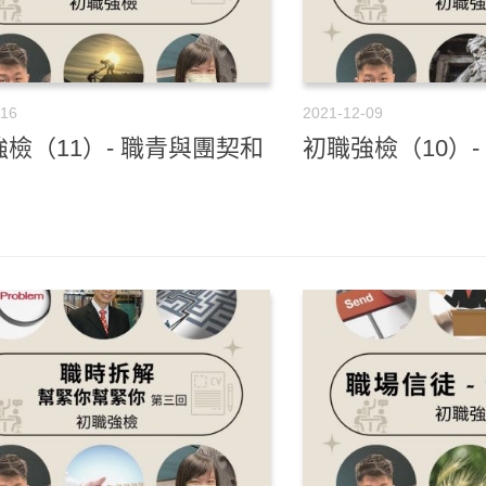
-16
2021-12-09
檢（11）- 職青與團契和
初職強檢（10）-