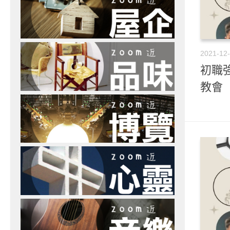
2021-12
初職強
教會