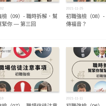
-02
2021-11-25
檢（09）- 職時拆解．幫
初職強檢（08）-
緊你 — 第三回
傳福音？
-18
2021-11-11
檢（07）- 職場信徒注意
初職強檢（06）