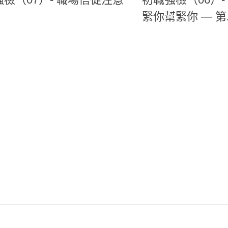
緊你幫緊你 — 