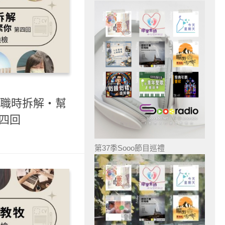
- 職時拆解・幫
第四回
第37季Sooo節目巡禮