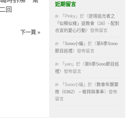
近期留言
第二回
「
Pinky
」於〈
逆境追光者之
「似模似樣」返教會（16）- 配對
合宜的愛心行動
〉發佈留言
下一頁 »
「
Sooo小編
」於〈
第6季Sooo
節目巡禮
〉發佈留言
「
yan
」於〈
第6季Sooo節目巡
禮
〉發佈留言
「
Sooo小編
」於〈
教會年曆靈
修（0362） – 敬拜與事奉
〉發佈
留言