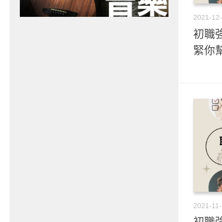
2021-12
初職強
緊你幫
2021-11
初職強