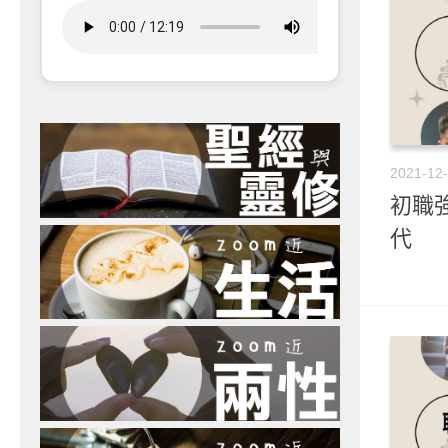
2021-12
初職強
代