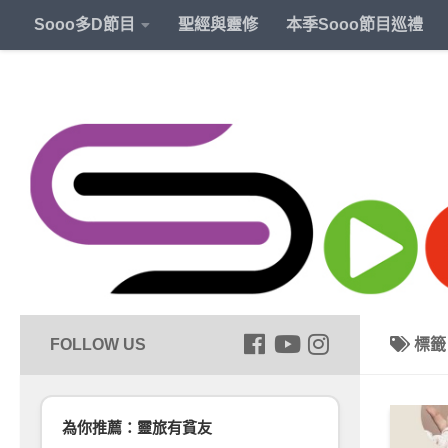
Sooo多D節目
聖經與靈修
本季Sooo節目巡禮
標
為你推薦：靈旅有貧友