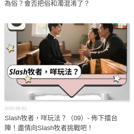
為俗？會否把俗和濁混淆了？
2025-06-02
Slash牧者，咩玩法？（09）- 佈下擂台
陣！盡情向Slash牧者挑戰吧！