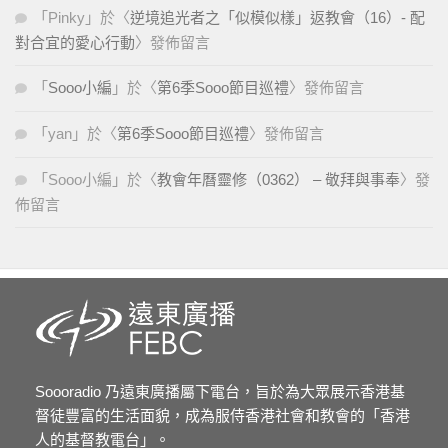
「
Pinky
」於〈
逆境追光者之「似模似樣」返教會（16）- 配
對合宜的愛心行動
〉發佈留言
「
Sooo小編
」於〈
第6季Sooo節目巡禮
〉發佈留言
「
yan
」於〈
第6季Sooo節目巡禮
〉發佈留言
「
Sooo小編
」於〈
教會年曆靈修（0362） – 敬拜與事奉
〉發
佈留言
Soooradio 乃遠東廣播屬下電台，旨於為大眾展示香港基
督徒豐富的生活面貌，成為服侍香港社會和教會的「香港
人的基督教電台」。