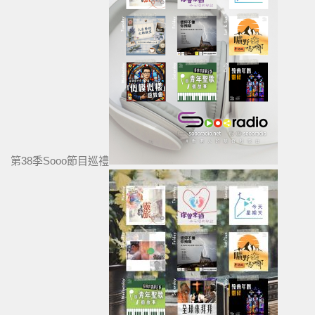
第38季Sooo節目巡禮