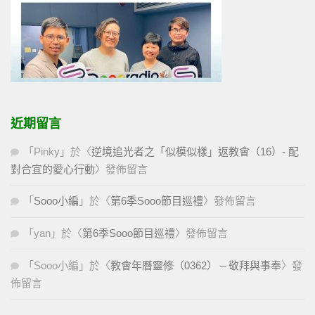
近期留言
「
Pinky
」於〈
逆境追光者之「似模似樣」返教會（16）- 配
對合宜的愛心行動
〉發佈留言
「
Sooo小編
」於〈
第6季Sooo節目巡禮
〉發佈留言
「
yan
」於〈
第6季Sooo節目巡禮
〉發佈留言
「
Sooo小編
」於〈
教會年曆靈修（0362） – 敬拜與事奉
〉發
佈留言