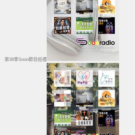
第38季Sooo節目巡禮