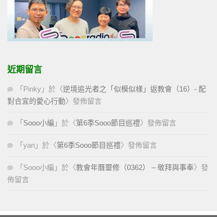
近期留言
「
Pinky
」於〈
逆境追光者之「似模似樣」返教會（16）- 配
對合宜的愛心行動
〉發佈留言
「
Sooo小編
」於〈
第6季Sooo節目巡禮
〉發佈留言
「
yan
」於〈
第6季Sooo節目巡禮
〉發佈留言
「
Sooo小編
」於〈
教會年曆靈修（0362） – 敬拜與事奉
〉發
佈留言