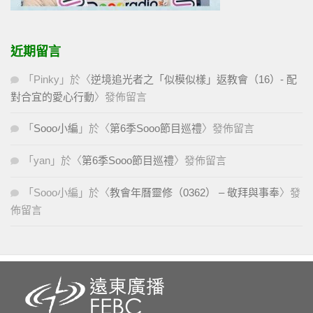
近期留言
「
Pinky
」於〈
逆境追光者之「似模似樣」返教會（16）- 配
對合宜的愛心行動
〉發佈留言
「
Sooo小編
」於〈
第6季Sooo節目巡禮
〉發佈留言
「
yan
」於〈
第6季Sooo節目巡禮
〉發佈留言
「
Sooo小編
」於〈
教會年曆靈修（0362） – 敬拜與事奉
〉發
佈留言