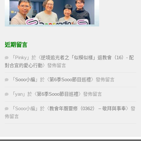
近期留言
「
Pinky
」於〈
逆境追光者之「似模似樣」返教會（16）- 配
對合宜的愛心行動
〉發佈留言
「
Sooo小編
」於〈
第6季Sooo節目巡禮
〉發佈留言
「
yan
」於〈
第6季Sooo節目巡禮
〉發佈留言
「
Sooo小編
」於〈
教會年曆靈修（0362） – 敬拜與事奉
〉發
佈留言