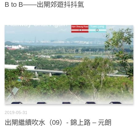
B to B——出閘郊遊抖抖氣
2019-05-31
出閘繼續吹水（09）- 錦上路 – 元朗