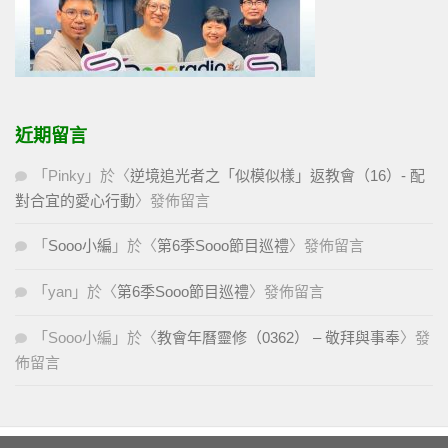
近期留言
「
Pinky
」於〈
逆境追光者之「似模似樣」返教會（16）- 配
對合宜的愛心行動
〉發佈留言
「
Sooo小編
」於〈
第6季Sooo節目巡禮
〉發佈留言
「
yan
」於〈
第6季Sooo節目巡禮
〉發佈留言
「
Sooo小編
」於〈
教會年曆靈修（0362） – 敬拜與事奉
〉發
佈留言