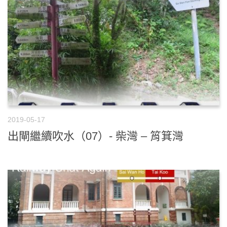
2019-05-17
出閘繼續吹水（07）- 柴灣 – 筲箕灣