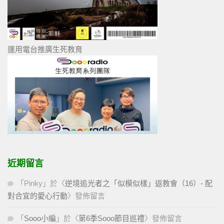
運用電台推廣生死教育
近期留言
「
Pinky
」於〈
逆境追光者之「似模似樣」返教會（16）- 配
對合宜的愛心行動
〉發佈留言
「
Sooo小編
」於〈
第6季Sooo節目巡禮
〉發佈留言