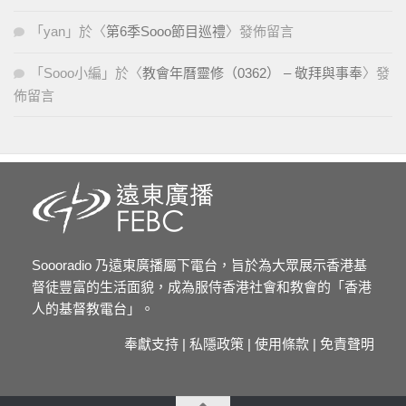
「
yan
」於〈
第6季Sooo節目巡禮
〉發佈留言
「
Sooo小編
」於〈
教會年曆靈修（0362） – 敬拜與事奉
〉發
佈留言
Soooradio 乃遠東廣播屬下電台，旨於為大眾展示香港基
督徒豐富的生活面貌，成為服侍香港社會和教會的「香港
人的基督教電台」。
奉獻支持
|
私隱政策
|
使用條款
|
免責聲明