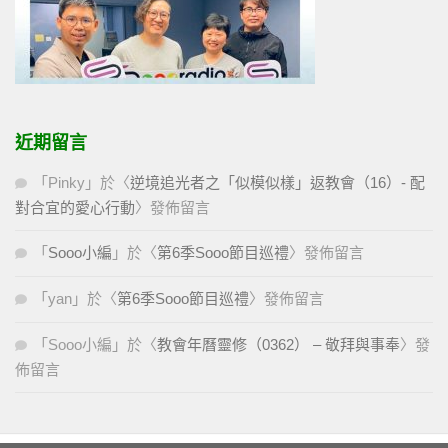
近期留言
「
Pinky
」於〈
逆境追光者之「似模似樣」返教會（16）- 配
對合宜的愛心行動
〉發佈留言
「
Sooo小編
」於〈
第6季Sooo節目巡禮
〉發佈留言
「
yan
」於〈
第6季Sooo節目巡禮
〉發佈留言
「
Sooo小編
」於〈
教會年曆靈修（0362） – 敬拜與事奉
〉發
佈留言