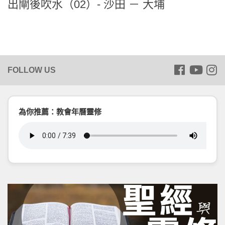
出閘後吹水（02）- 沙田 － 大埔
為你推薦：教會年曆靈修