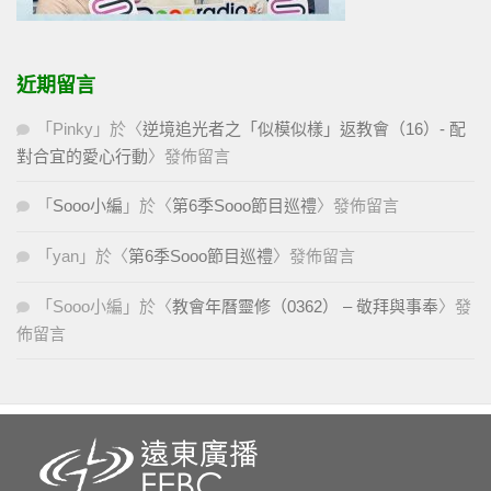
近期留言
「
Pinky
」於〈
逆境追光者之「似模似樣」返教會（16）- 配
對合宜的愛心行動
〉發佈留言
「
Sooo小編
」於〈
第6季Sooo節目巡禮
〉發佈留言
「
yan
」於〈
第6季Sooo節目巡禮
〉發佈留言
「
Sooo小編
」於〈
教會年曆靈修（0362） – 敬拜與事奉
〉發
佈留言