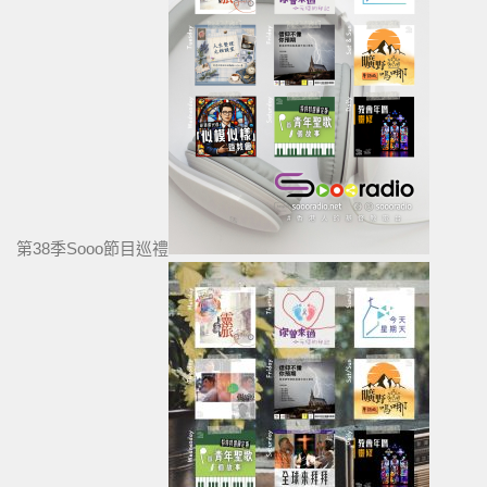
第38季Sooo節目巡禮