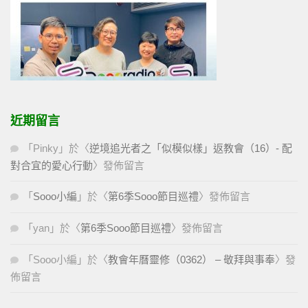
近期留言
「
Pinky
」於〈
逆境追光者之「似模似樣」返教會（16）- 配
對合宜的愛心行動
〉發佈留言
「
Sooo小編
」於〈
第6季Sooo節目巡禮
〉發佈留言
「
yan
」於〈
第6季Sooo節目巡禮
〉發佈留言
「
Sooo小編
」於〈
教會年曆靈修（0362） – 敬拜與事奉
〉發
佈留言